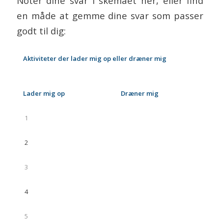
Notér dine svar i skemaet her, eller find
en måde at gemme dine svar som passer
godt til dig:
Aktiviteter der lader mig op eller dræner mig
Lader mig op
Dræner mig
1
2
3
4
5