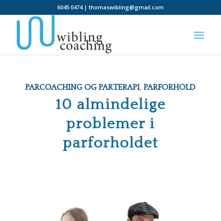
6045 0474 | thomaswibling@gmail.com
siger:
PARCOACHING OG PARTERAPI
,
PARFORHOLD
10 almindelige
problemer i
parforholdet