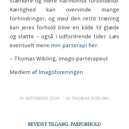
stærkere og mere harmonisk forbindelse.
Kærlighed kan overvinde mange
forhindringer, og med den rette træning
kan jeres forhold blive en kilde til glæde
og støtte – også i udfordrende tider. Læs
eventuelt mere
min parterapi
her.
– Thomas Wibling, Imago-parterapeut.
Medlem af
Imagoforeningen
/
19. SEPTEMBER 2024
AF
THOMAS WIBLING
BEVIDST TILGANG
,
PARFORHOLD