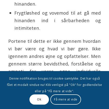
hinanden.
Frygtløshed og vovemod til at gå med
hinanden ind i sårbarheden og
intimiteten.
Portene til dette er ikke gennem hvordan
vi bør være og hvad vi bør gøre. Ikke
igennem andres øjne og opfattelser. Men
gennem større bevidsthed, forståelse og
empati for vores egne individuelle
følelser, frygt, håb og længsler, uden
Denne notifikation bruges til cookie-samtykke. Det har også
fået et modalt vindue nu! Klik venligst på "Ok" for godkendelse
skjold, uden nærmere retfærdiggørelse
eller på "Få mere at vide".
eller beskyttelse. Undertrykker vi vores
Ok
Få mere at vide
håb og længsler føres parforholdet til
distance og utilfredshedens afgrund.