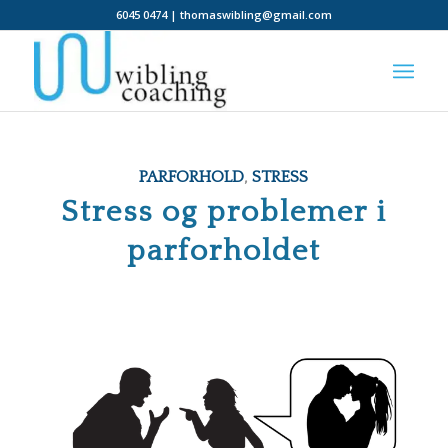
6045 0474 | thomaswibling@gmail.com
PARFORHOLD
,
STRESS
Stress og problemer i
parforholdet