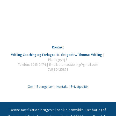
Kontakt
Wibling Coaching og Forlaget Ha’ det godt v/ Thomas Wibling
|
Plantagevej 5
Telefon: 6045 0474 | Email: thomaswibling@gmail.com
CVR 30425871
Om
|
Betingelser
|
Kontakt
|
Privatpolitik
© Thomas Wilbling
Denne notifikation bruges til cookie-samtykke. Det har også